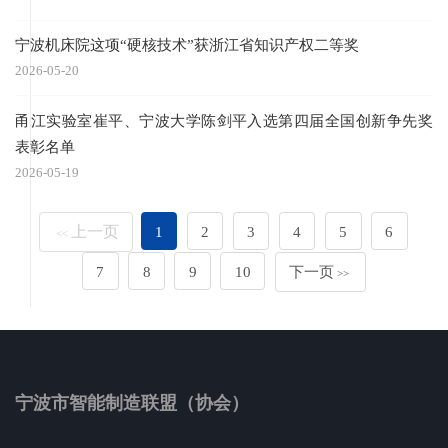
宁波机床院这项“硬核技术”获浙江省知识产权二等奖
2026-05-20
甬江实验室崔平、宁波大学陈剑平入选第四届全国创新争先奖
表彰名单
2026-05-19
上一页
1
2
3
4
5
6
<<
7
8
9
10
下一页
>>
宁波市智能制造联盟（协会）