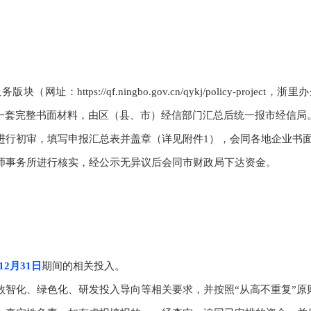
：https://qf.ningbo.gov.cn/qykj/policy-pr
一套完整书面材料，由区（县、市）经信部门汇总后统一报市经信局
进行初审，填写申报汇总表并盖章（详见附件1），会同各地企业书面
计师事务所进行核实，经公示无异议后会同市财政局下达资金。
12月31日
期间的相关投入。
、数智化、绿色化、研发投入导向等相关要求，并按照“从高不重复”原