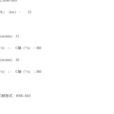
HSK-A63
0％）（kw）： 25
m/min）:15
°/s）：- C轴（°/s）：360
m/min）:10
°/s）：- C轴（°/s）：360
柄形式：HSK-A63