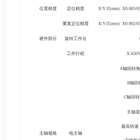
位置精度
定位精度
X/Y/Z(mm): X0.003/65
重复定位精度
X/Y/Z(mm): X0.002/65
硬件部分
旋转工作台
工作行程
X:650Y
A轴回转角度
B轴回
C轴回转
主轴直
最高转速：1
主轴规格
电主轴